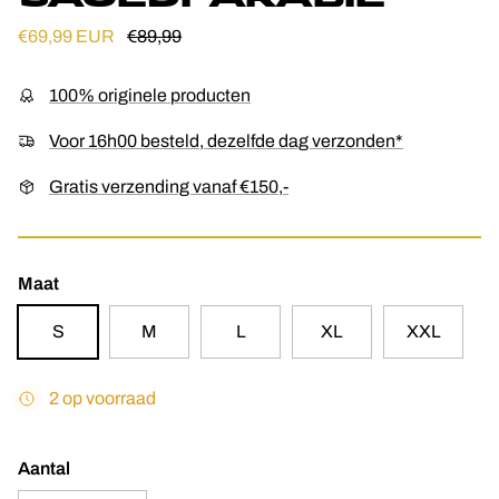
Verkoopprijs
Reguliere prijs
€69,99 EUR
€89,99
100% originele producten
Voor 16h00 besteld, dezelfde dag verzonden*
Gratis verzending vanaf €150,-
Maat
S
M
L
XL
XXL
2 op voorraad
Aantal