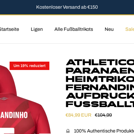
Kostenloser Versand ab €150
Startseite
Ligen
Alle Fußballtrikots
Neu
Sal
ATHLETIC
Um 19% reduziert
PARANAE
HEIMTRIKO
FERNANDI
AUFDRUCK 
FUSSBALLT
Verkaufspreis
Normaler Preis
€84,99 EUR
€104,99
100% Authentische Produkt