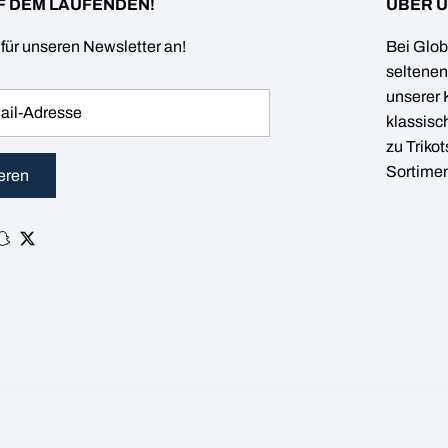
F DEM LAUFENDEN!
ÜBER 
für unseren Newsletter an!
Bei Glob
seltenen
unserer 
klassisc
zu Triko
Sortiment
eren
ram
Tok
Snapchat
Twitter