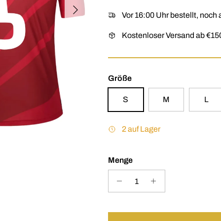
Nächste
Vor 16:00 Uhr bestellt, noc
Kostenloser Versand ab €15
Größe
S
M
L
2 auf Lager
Menge