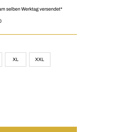
h am selben Werktag versendet*
0
XL
XXL