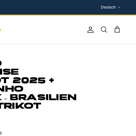
Sprache
Deutsch
e
Konto
Suchen
Einkaufswag
O
NSE
T 2025 +
NHO
– BRASILIEN
RIKOT
e