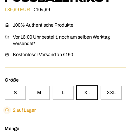
Verkaufspreis
Normaler Preis
€89,99 EUR
€104,99
100% Authentische Produkte
Vor 16:00 Uhr bestellt, noch am selben Werktag
versendet*
Kostenloser Versand ab €150
Größe
S
M
L
XL
XXL
2 auf Lager
Menge