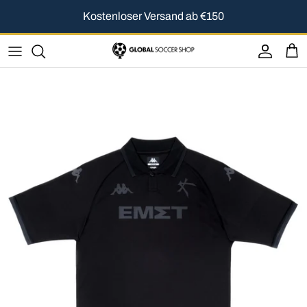
Direkt zum Inhalt
Kostenloser Versand ab €150
Konto
Ein
Zu Produktinformationen springen