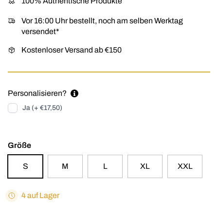
100% Authentische Produkte
Vor 16:00 Uhr bestellt, noch am selben Werktag
versendet*
Kostenloser Versand ab €150
Personalisieren?
Ja (+ €17,50)
Größe
S
M
L
XL
XXL
4 auf Lager