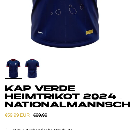
KAP VERDE
HEIMTRIKOT 2024 –
NATIONALMANNSC
Verkaufspreis
Normaler Preis
€59,99 EUR
€69,99