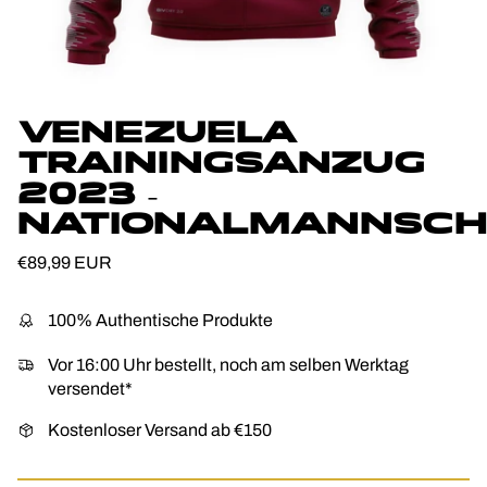
VENEZUELA
TRAININGSANZUG
2023 –
NATIONALMANNSC
Normaler Preis
€89,99 EUR
100% Authentische Produkte
Vor 16:00 Uhr bestellt, noch am selben Werktag
versendet*
Kostenloser Versand ab €150