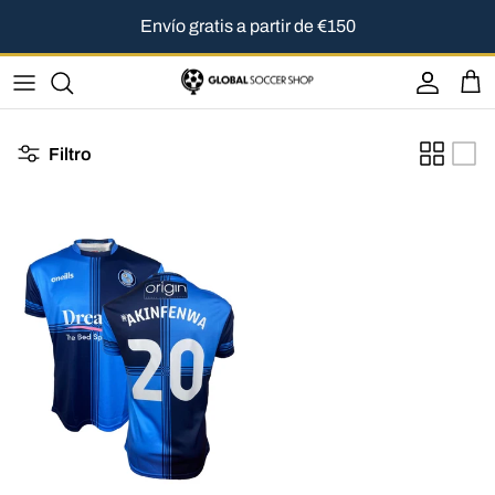
Ir al contenido
Envío gratis a partir de €150
Cuenta
Carr
Filtro