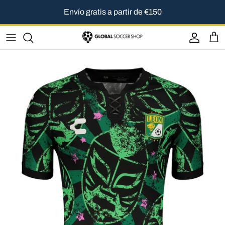
Ir al contenido
Envío gratis a partir de €150
Cuenta
Carr
Ir directamente a la información del producto