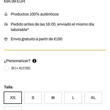
Precio normal
€94,99 EUR
Productos 100% auténticos
Pedido antes de las 16:00, enviado el mismo día
laborable*
Envío gratuito a partir de €150
¿Personalizar?
Sí (+ €17,50)
Talla
XS
S
M
L
XL