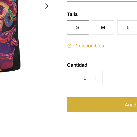
Siguiente
Talla
S
M
L
1 disponibles
Cantidad
Añadir