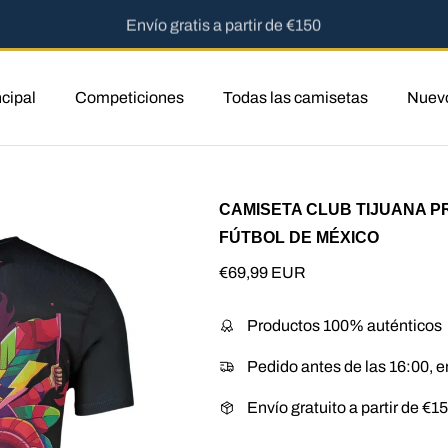
Envío gratis a partir de €150
cipal
Competiciones
Todas las camisetas
Nuev
producto
CAMISETA CLUB TIJUANA PR
FÚTBOL DE MÉXICO
Precio normal
€69,99 EUR
Productos 100% auténticos
Pedido antes de las 16:00, e
Envío gratuito a partir de €1