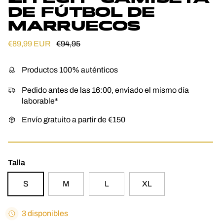
DE FÚTBOL DE
MARRUECOS
Precio de venta
Precio normal
€89,99 EUR
€94,95
Productos 100% auténticos
Pedido antes de las 16:00, enviado el mismo día
laborable*
Envío gratuito a partir de €150
Talla
S
M
L
XL
3 disponibles