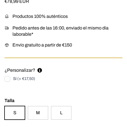
Precio normal
€78,99 EUR
Productos 100% auténticos
Pedido antes de las 16:00, enviado el mismo día
laborable*
Envío gratuito a partir de €150
¿Personalizar?
Sí (+ €17,50)
Talla
S
M
L