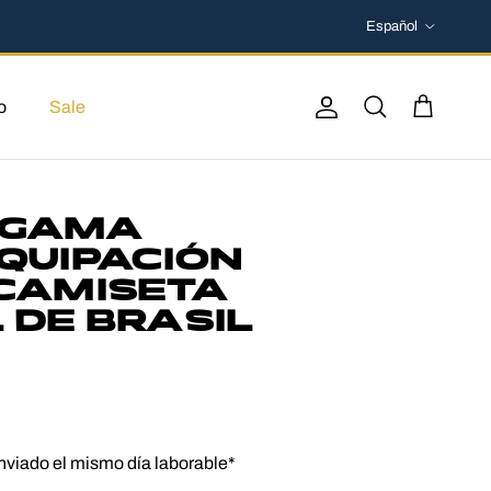
Idioma
Español
o
Sale
Cuenta
Buscar
Carrito
 GAMA
QUIPACIÓN
 CAMISETA
 DE BRASIL
nviado el mismo día laborable*