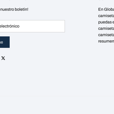
 nuestro boletín!
En Glob
camiseta
puedas e
camiseta
camiseta
resumen,
se
m
ok
napchat
Twitter