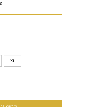
50
XL
 al carrito