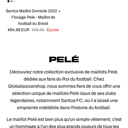
Santos Maillot Domicile 2022 +
Flocage Pelé - Maillot de
football du Brésil
Prix soldé
Prix habituel
€84,99 EUR
€99,99
Épuisé
PELÉ
Découvrez notre collection exclusive de maillots Pelé,
dédiée aux fans du Roi du football. Chez
Globalsoccershop, nous sommes fiers de vous offrir une
sélection unique de maillots Pelé issus de ses clubs
légendaires, notamment Santos FC, où il a laissé une
empreinte indélébile dans l'histoire du football.
Le maillot Pelé est bien plus qu'un simple vêtement; c'est
un hommage à l'un des plus grands joueurs de tous les