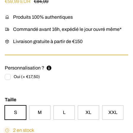
Prix soldé
Prix habituel
€59,99 EUR
€84,99
Produits 100% authentiques
Commandé avant 16h, expédié le jour ouvré même*
Livraison gratuite à partir de €150
Personnalisation ?
Oui (+ €17,50)
Taille
S
M
L
XL
XXL
2 en stock