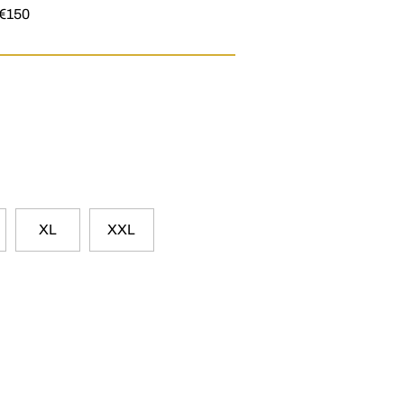
 €150
XL
XXL