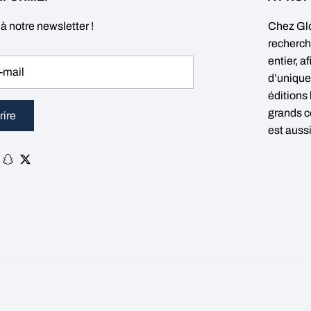
 à notre newsletter !
Chez Gl
recherch
entier, a
d’unique
éditions
grands c
rire
est aussi
k
gram
ikTok
Snapchat
Twitter