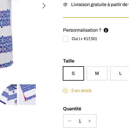
Suivant
Livraison gratuite à partir de
Personnalisation ?
Oui (+ €17,50)
Taille
S
M
L
2 en stock
Quantité