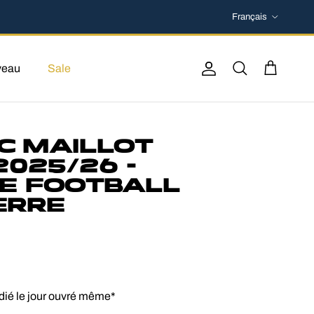
Langue
Français
veau
Sale
Compte
Recherche
Panier
C MAILLOT
2025/26 -
E FOOTBALL
ERRE
ié le jour ouvré même*